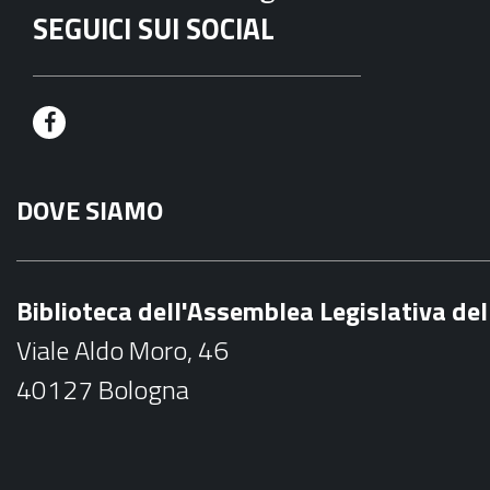
SEGUICI SUI SOCIAL
F
a
DOVE SIAMO
c
e
b
Biblioteca dell'Assemblea Legislativa d
o
Viale Aldo Moro, 46
o
40127 Bologna
k