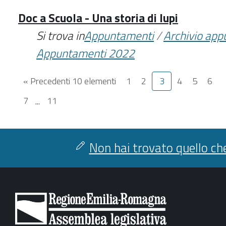
Doc a Scuola - Una storia di lupi
Si trova in
Appuntamenti
/
Archivio ap
Appuntamenti 2022
« Precedenti 10 elementi
1
2
3
4
5
6
7
...
11
Non hai trovato quello che