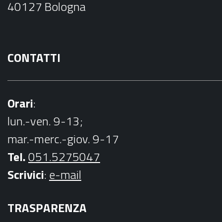
40127 Bologna
k
CONTATTI
Orari
:
lun.-ven. 9-13;
mar.-merc.-giov. 9-17
Tel.
051.5275047
Scrivici
:
e-mail
TRASPARENZA