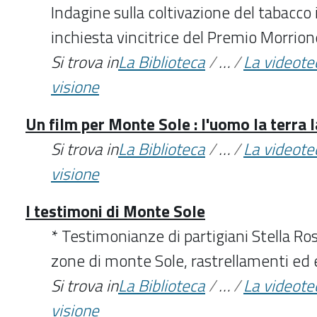
Indagine sulla coltivazione del tabacco i
inchiesta vincitrice del Premio Morrio
Si trova in
La Biblioteca
/
…
/
La videote
visione
Un film per Monte Sole : l'uomo la terra
Si trova in
La Biblioteca
/
…
/
La videote
visione
I testimoni di Monte Sole
* Testimonianze di partigiani Stella Ros
zone di monte Sole, rastrellamenti ed e
Si trova in
La Biblioteca
/
…
/
La videote
visione