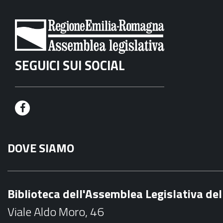
SEGUICI SUI SOCIAL
F
a
DOVE SIAMO
c
e
b
Biblioteca dell'Assemblea Legislativa d
o
Viale Aldo Moro, 46
o