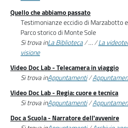
Quello che abbiamo passato
Testimonianze eccidio di Marzabotto e 
Parco storico di Monte Sole
Si trova in
La Biblioteca
/
…
/
La videote
visione
Video Doc Lab - Telecamera in viaggio
Si trova in
Appuntamenti
/
Appuntamen
Video Doc Lab - Regia: cuore e tecnica
Si trova in
Appuntamenti
/
Appuntamen
Doc a Scuola - Narratore dell'avvenire
Si trova in
Appuntamenti
/
Archivio ap