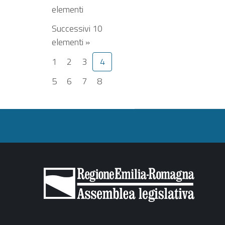
elementi
Successivi 10
elementi »
1
2
3
4
5
6
7
8