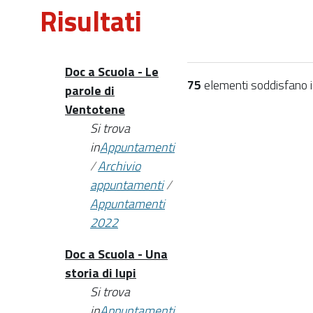
Risultati
Doc a Scuola - Le
75
elementi soddisfano i c
parole di
Ventotene
Si trova
in
Appuntamenti
/
Archivio
appuntamenti
/
Appuntamenti
2022
Doc a Scuola - Una
storia di lupi
Si trova
in
Appuntamenti