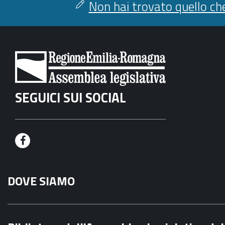
Non hai trovato quello che
SEGUICI SUI SOCIAL
F
a
DOVE SIAMO
c
e
b