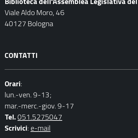
Biblioteca dell'Assemblea Legislativa d
o
Viale Aldo Moro, 46
o
40127 Bologna
k
CONTATTI
Orari
:
lun.-ven. 9-13;
mar.-merc.-giov. 9-17
Tel.
051.5275047
Scrivici
:
e-mail