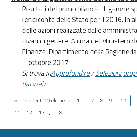
Risultati del primo bilancio di genere s
rendiconto dello Stato per il 2016. In a
delle azioni realizzate dalle amministra
divari di genere. A cura del Ministero d
Finanze, Dipartimento della Ragioneria
– ottobre 2017
Si trova in
Approfondire
/
Selezioni pro
dal web
« Precedenti 10 elementi
1
...
7
8
9
10
11
12
13
...
28