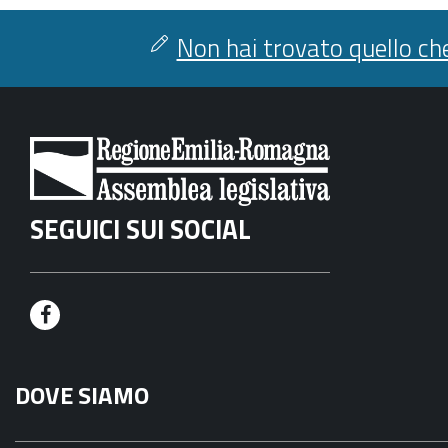
Non hai trovato quello che
SEGUICI SUI SOCIAL
F
a
DOVE SIAMO
c
e