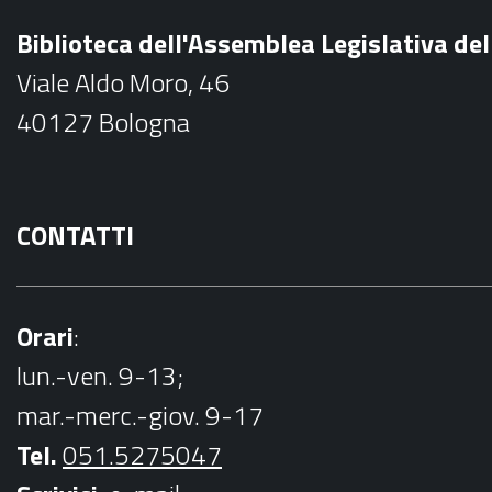
b
Biblioteca dell'Assemblea Legislativa d
o
Viale Aldo Moro, 46
o
40127 Bologna
k
CONTATTI
Orari
:
lun.-ven. 9-13;
mar.-merc.-giov. 9-17
Tel.
051.5275047