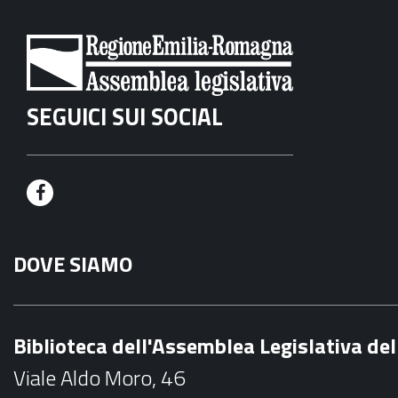
SEGUICI SUI SOCIAL
F
a
DOVE SIAMO
c
e
b
Biblioteca dell'Assemblea Legislativa d
o
Viale Aldo Moro, 46
o