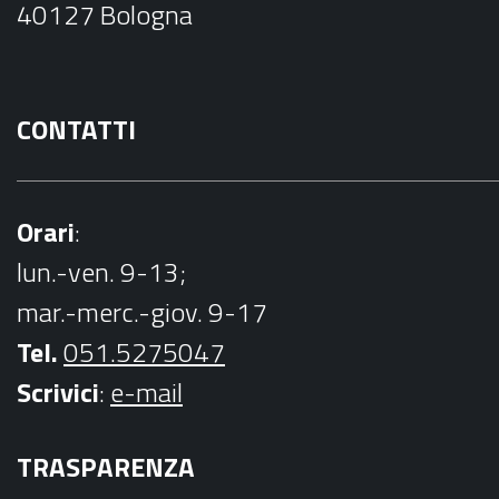
40127 Bologna
k
CONTATTI
Orari
:
lun.-ven. 9-13;
mar.-merc.-giov. 9-17
Tel.
051.5275047
Scrivici
:
e-mail
TRASPARENZA