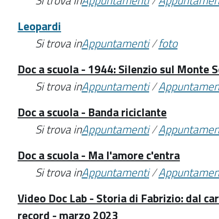
Si trova in
Appuntamenti
/
Appuntamen
Leopardi
Si trova in
Appuntamenti
/
foto
Doc a scuola - 1944: Silenzio sul Monte S
Si trova in
Appuntamenti
/
Appuntamen
Doc a scuola - Banda riciclante
Si trova in
Appuntamenti
/
Appuntamen
Doc a scuola - Ma l'amore c'entra
Si trova in
Appuntamenti
/
Appuntamen
Video Doc Lab - Storia di Fabrizio: dal ca
record - marzo 2023