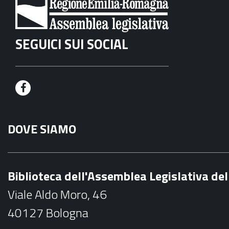
SEGUICI SUI SOCIAL
F
a
DOVE SIAMO
c
e
b
Biblioteca dell'Assemblea Legislativa d
o
Viale Aldo Moro, 46
o
40127 Bologna
k