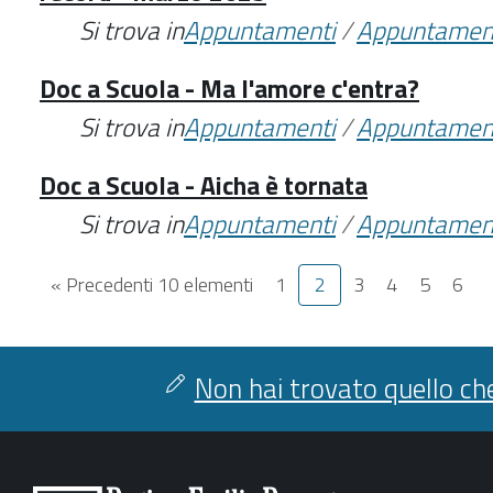
Si trova in
Appuntamenti
/
Appuntamen
Doc a Scuola - Ma l'amore c'entra?
Si trova in
Appuntamenti
/
Appuntamen
Doc a Scuola - Aicha è tornata
Si trova in
Appuntamenti
/
Appuntamen
« Precedenti 10 elementi
1
2
3
4
5
6
Non hai trovato quello che