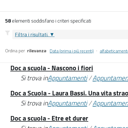
58
elementi soddisfano i criteri specificati
Filtra i risultati.
Ordina per
rilevanza
·
·
Data (prima i più recenti)
alfabeticament
Doc a scuola - Nascono i fiori
Si trova in
Appuntamenti
/
Appuntamen
Doc a Scuola - Laura Bassi. Una vita stra
Si trova in
Appuntamenti
/
Appuntamen
Doc a scuola - Etre et durer