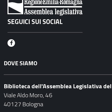
SEGUICI SUI SOCIAL
F
a
DOVE SIAMO
c
e
b
Biblioteca dell'Assemblea Legislativa d
o
Viale Aldo Moro, 46
o
40127 Bologna
k