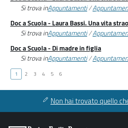
Si trova in
Appuntamenti
/
Appuntamen
Doc a Scuola - Laura Bassi. Una vita stra
Si trova in
Appuntamenti
/
Appuntamen
Doc a Scuola - Di madre in figlia
Si trova in
Appuntamenti
/
Appuntamen
1
2
3
4
5
6
Non hai trovato quello che