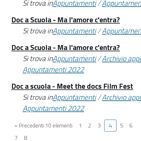
Si trova in
Appuntamenti
/
Appuntamen
Doc a Scuola - Ma l'amore c'entra?
Si trova in
Appuntamenti
/
Appuntamen
Doc a Scuola - Ma l'amore c'entra?
Si trova in
Appuntamenti
/
Archivio ap
Appuntamenti 2022
Doc a scuola - Meet the docs Film Fest
Si trova in
Appuntamenti
/
Archivio ap
Appuntamenti 2022
« Precedenti 10 elementi
1
2
3
4
5
6
7
8