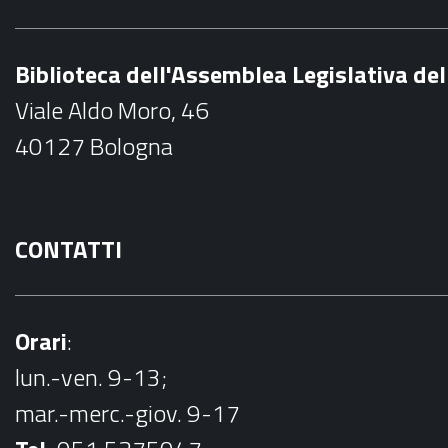
e
b
Biblioteca dell'Assemblea Legislativa d
o
Viale Aldo Moro, 46
o
40127 Bologna
k
CONTATTI
Orari
:
lun.-ven. 9-13;
mar.-merc.-giov. 9-17