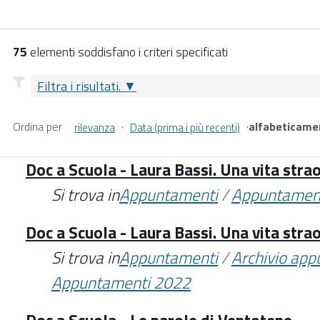
75
elementi soddisfano i criteri specificati
Filtra i risultati.
Ordina per
·
·
alfabeticame
rilevanza
Data (prima i più recenti)
Doc a Scuola - Laura Bassi. Una vita stra
Si trova in
Appuntamenti
/
Appuntamen
Doc a Scuola - Laura Bassi. Una vita stra
Si trova in
Appuntamenti
/
Archivio ap
Appuntamenti 2022