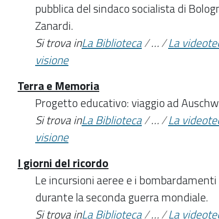
pubblica del sindaco socialista di Bolo
Zanardi.
Si trova in
La Biblioteca
/
…
/
La videote
visione
Terra e Memoria
Progetto educativo: viaggio ad Auschw
Si trova in
La Biblioteca
/
…
/
La videote
visione
I giorni del ricordo
Le incursioni aeree e i bombardamenti 
durante la seconda guerra mondiale.
Si trova in
La Biblioteca
/
…
/
La videote