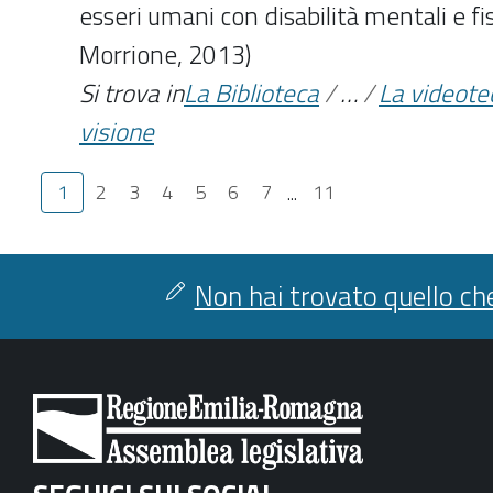
esseri umani con disabilità mentali e fi
Morrione, 2013)
Si trova in
La Biblioteca
/
…
/
La videote
visione
1
2
3
4
5
6
7
...
11
Non hai trovato quello che