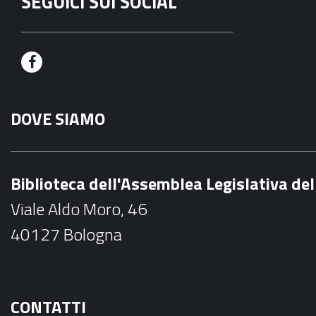
SEGUICI SUI SOCIAL
F
a
DOVE SIAMO
c
e
b
Biblioteca dell'Assemblea Legislativa d
o
Viale Aldo Moro, 46
o
40127 Bologna
k
CONTATTI