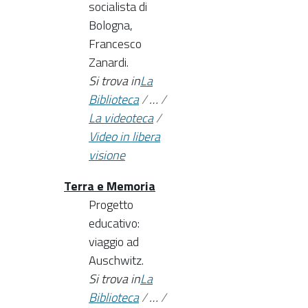
socialista di
Bologna,
Francesco
Zanardi.
Si trova in
La
Biblioteca
/
…
/
La videoteca
/
Video in libera
visione
Terra e Memoria
Progetto
educativo:
viaggio ad
Auschwitz.
Si trova in
La
Biblioteca
/
…
/