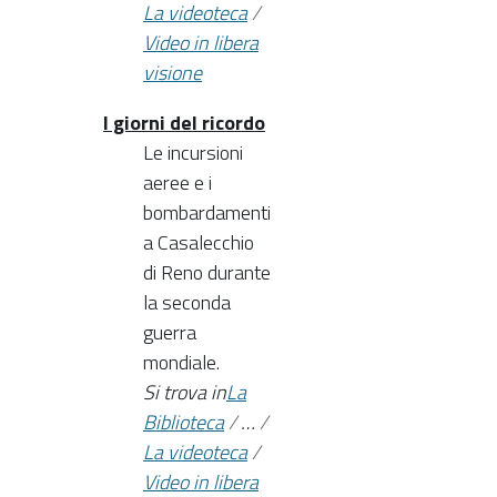
La videoteca
/
Video in libera
visione
I giorni del ricordo
Le incursioni
aeree e i
bombardamenti
a Casalecchio
di Reno durante
la seconda
guerra
mondiale.
Si trova in
La
Biblioteca
/
…
/
La videoteca
/
Video in libera