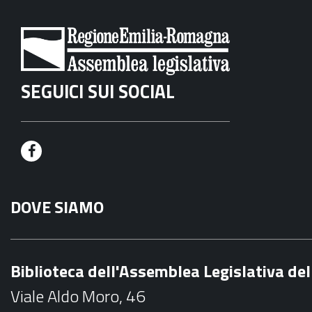
SEGUICI SUI SOCIAL
F
a
DOVE SIAMO
c
e
b
Biblioteca dell'Assemblea Legislativa d
o
Viale Aldo Moro, 46
o