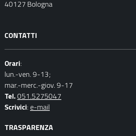
40127 Bologna
k
CONTATTI
Orari
:
lun.-ven. 9-13;
mar.-merc.-giov. 9-17
Tel.
051.5275047
Scrivici
:
e-mail
TRASPARENZA