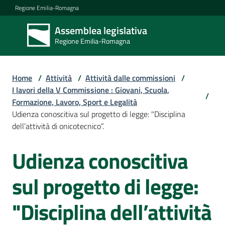
Vai al contenuto
Vai alla navigazione
Vai al footer
Regione Emilia-Romagna
Assemblea legislativa
Assemblea
Regione Emilia-Romagna
legislativa
Regione Emilia-
Romagna
Home
/
Attività
/
Attività dalle commissioni
/
I lavori della V Commissione : Giovani, Scuola,
/
Formazione, Lavoro, Sport e Legalità
Assemblea
Udienza conoscitiva sul progetto di legge: "Disciplina
dell’attività di onicotecnico”.
Attività
Udienza conoscitiva
Salta al contenuto
sul progetto di legge:
Argomenti
"Disciplina dell’attività