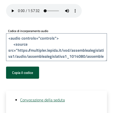
Per
i
media
Per
Codice di incorporamento audio
i
cittadini
Copia il codice
Convocazione della seduta