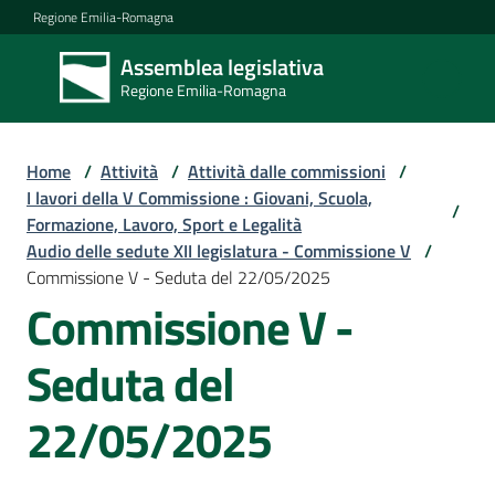
Vai al contenuto
Vai alla navigazione
Vai al footer
Regione Emilia-Romagna
Assemblea legislativa
Assemblea
Regione Emilia-Romagna
legislativa
Regione Emilia-
Romagna
Home
/
Attività
/
Attività dalle commissioni
/
I lavori della V Commissione : Giovani, Scuola,
/
Formazione, Lavoro, Sport e Legalità
Assemblea
Audio delle sedute XII legislatura - Commissione V
/
Commissione V - Seduta del 22/05/2025
Commissione V -
Attività
Seduta del
Argomenti
22/05/2025