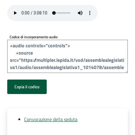
Per
i
media
Per
Codice di incorporamento audio
i
cittadini
Copia il codice
Convocazione della seduta