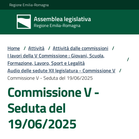
Vai al contenuto
Vai alla navigazione
Vai al footer
Regione Emilia-Romagna
Assemblea legislativa
Assemblea
Regione Emilia-Romagna
legislativa
Regione Emilia-
Romagna
Home
/
Attività
/
Attività dalle commissioni
/
I lavori della V Commissione : Giovani, Scuola,
/
Formazione, Lavoro, Sport e Legalità
Assemblea
Audio delle sedute XII legislatura - Commissione V
/
Commissione V - Seduta del 19/06/2025
Commissione V -
Attività
Seduta del
Argomenti
19/06/2025