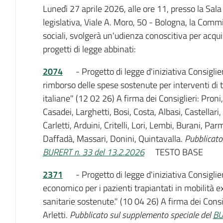
Lunedì 27 aprile 2026, alle ore 11, presso la Sala
legislativa, Viale A. Moro, 50 - Bologna, la Commi
sociali, svolgerà un'udienza conoscitiva per acqu
progetti di legge abbinati:
2074
- Progetto di legge d'iniziativa Consiglie
rimborso delle spese sostenute per interventi di tr
italiane" (12 02 26) A firma dei Consiglieri: Proni
Casadei, Larghetti, Bosi, Costa, Albasi, Castellari, 
Carletti, Arduini, Critelli, Lori, Lembi, Burani, P
Daffadà, Massari, Donini, Quintavalla.
Pubblicato
BURERT n. 33 del 13.2.2026
TESTO BASE
2371
- Progetto di legge d'iniziativa Consigli
economico per i pazienti trapiantati in mobilità 
sanitarie sostenute." (10 04 26) A firma dei Consig
Arletti.
Pubblicato sul supplemento speciale del
BU