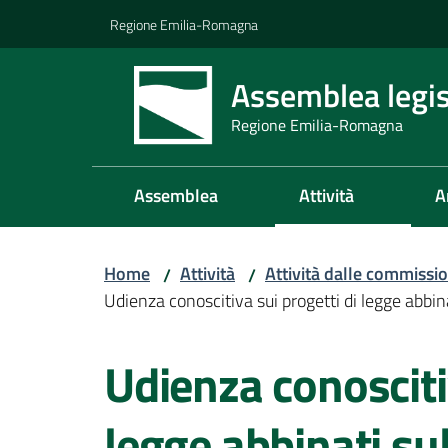
Vai al contenuto
Vai alla navigazione
Vai al footer
Regione Emilia-Romagna
Assemblea legis
Regione Emilia-Romagna
Assemblea
Attività
A
Home
Attività
Attività dalle commissio
/
/
Udienza conoscitiva sui progetti di legge abbin
Salta al contenuto
Udienza conosciti
legge abbinati su