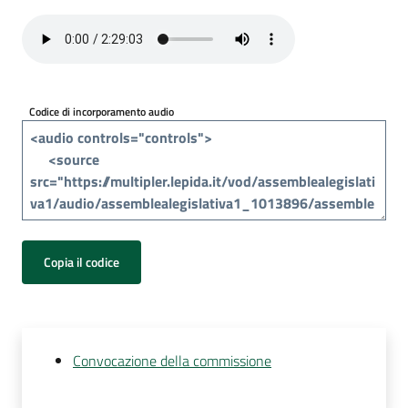
Per
i
media
Per
Codice di incorporamento audio
i
cittadini
Copia il codice
Convocazione della commissione