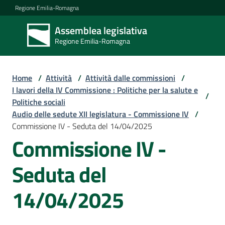
Vai al contenuto
Vai alla navigazione
Vai al footer
Regione Emilia-Romagna
Assemblea legislativa
Assemblea
Regione Emilia-Romagna
legislativa
Regione Emilia-
Romagna
Home
/
Attività
/
Attività dalle commissioni
/
I lavori della IV Commissione : Politiche per la salute e
/
Politiche sociali
Assemblea
Audio delle sedute XII legislatura - Commissione IV
/
Commissione IV - Seduta del 14/04/2025
Commissione IV -
Attività
Seduta del
Argomenti
14/04/2025