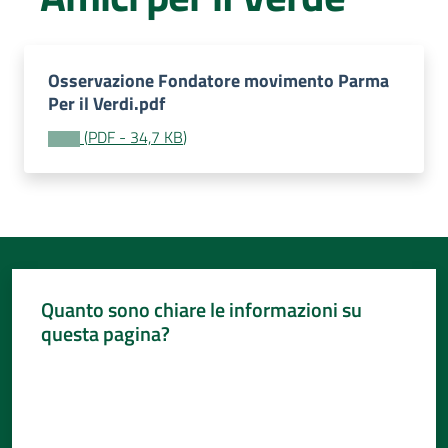
Per
i
media
Osservazione Fondatore movimento Parma
Per il Verdi.pdf
Per
i
(
PDF
-
34,7 KB
)
cittadini
Quanto sono chiare le informazioni su
questa pagina?
Valuta da 1 a 5 stelle