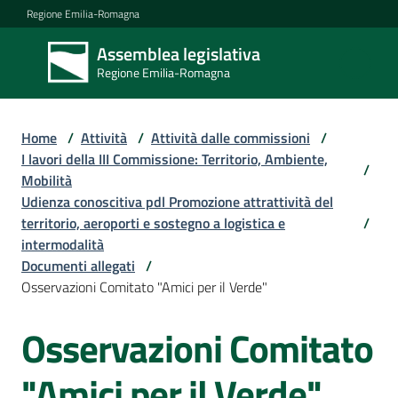
Vai al contenuto
Vai alla navigazione
Vai al footer
Regione Emilia-Romagna
Assemblea legislativa
Assemblea
Regione Emilia-Romagna
legislativa
Regione Emilia-
Romagna
Home
/
Attività
/
Attività dalle commissioni
/
I lavori della III Commissione: Territorio, Ambiente,
/
Mobilità
Assemblea
Udienza conoscitiva pdl Promozione attrattività del
territorio, aeroporti e sostegno a logistica e
/
intermodalità
Attività
Documenti allegati
/
Osservazioni Comitato "Amici per il Verde"
Osservazioni Comitato
Argomenti
"Amici per il Verde"