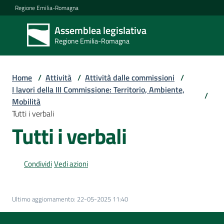
Vai al contenuto
Vai alla navigazione
Vai al footer
Regione Emilia-Romagna
Assemblea legislativa
Assemblea
Regione Emilia-Romagna
legislativa
Regione Emilia-
Romagna
Home
/
Attività
/
Attività dalle commissioni
/
I lavori della III Commissione: Territorio, Ambiente,
/
Mobilità
Assemblea
Tutti i verbali
Tutti i verbali
Attività
Condividi
Vedi azioni
Argomenti
Ultimo aggiornamento
:
22-05-2025 11:40