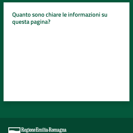
Per
i
Quanto sono chiare le informazioni su
media
questa pagina?
Per
Valuta da 1 a 5 stelle
i
cittadini