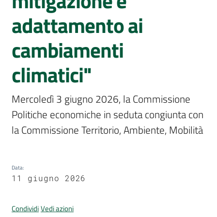
mitigazione e
Per
i
adattamento ai
media
cambiamenti
Per
i
climatici"
cittadini
Mercoledì 3 giugno 2026, la Commissione 
Politiche economiche in seduta congiunta con 
la Commissione Territorio, Ambiente, Mobilità
Data
:
11 giugno 2026
Condividi
Vedi azioni