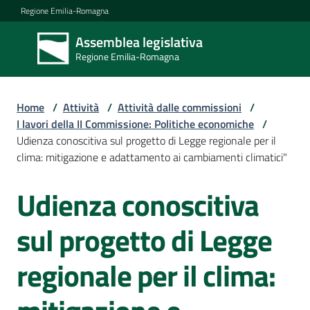
Vai al contenuto
Vai alla navigazione
Vai al footer
Regione Emilia-Romagna
Assemblea legislativa
Assemblea
Regione Emilia-Romagna
legislativa
Regione Emilia-
Romagna
Home
/
Attività
/
Attività dalle commissioni
/
I lavori della II Commissione: Politiche economiche
/
Udienza conoscitiva sul progetto di Legge regionale per il
Assemblea
clima: mitigazione e adattamento ai cambiamenti climatici"
Udienza conoscitiva
Salta al contenuto
Attività
sul progetto di Legge
Argomenti
regionale per il clima: