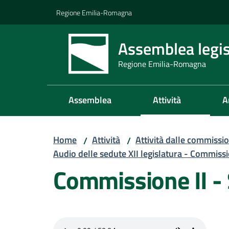
Vai al contenuto
Vai alla navigazione
Vai al footer
Regione Emilia-Romagna
Assemblea legis
Regione Emilia-Romagna
Assemblea
Attività
A
Home
Attività
Attività dalle commissio
/
/
Audio delle sedute XII legislatura - Commissi
Commissione II -