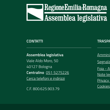
CONTATTI
TRASP
Assemblea legislativa
Amminis
Viale Aldo Moro, 50
Segnala 
40127 Bologna
Foia - A
Centralino
051 5275226
Note le
Cerca telefoni e indirizzi
Privacy 
Cookies
C.F. 800.625.903.79