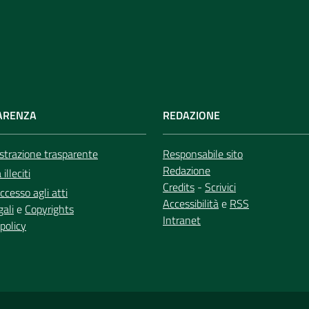
ARENZA
REDAZIONE
trazione trasparente
Responsabile sito
Redazione
illeciti
Credits
-
Scrivici
ccesso agli atti
Accessibilità
e
RSS
gali
e
Copyrights
Intranet
policy