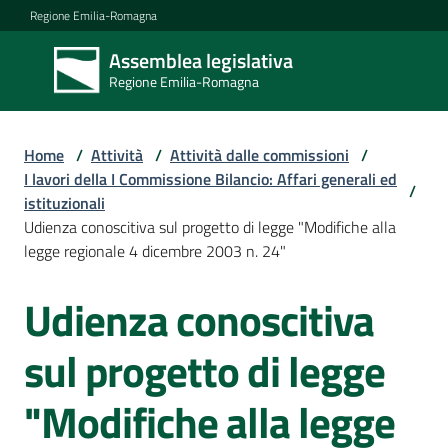
Vai al contenuto
Vai alla navigazione
Vai al footer
Regione Emilia-Romagna
Assemblea legislativa
Assemblea
Regione Emilia-Romagna
legislativa
Regione Emilia-
Romagna
Home
/
Attività
/
Attività dalle commissioni
/
I lavori della I Commissione Bilancio: Affari generali ed
/
istituzionali
Assemblea
Udienza conoscitiva sul progetto di legge "Modifiche alla
legge regionale 4 dicembre 2003 n. 24"
Attività
Udienza conoscitiva
Salta al contenuto
sul progetto di legge
Argomenti
"Modifiche alla legge