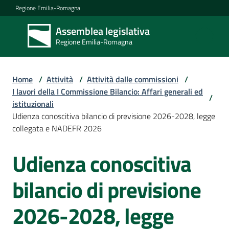
Vai al contenuto
Vai alla navigazione
Vai al footer
Regione Emilia-Romagna
Assemblea legislativa
Assemblea
Regione Emilia-Romagna
legislativa
Regione Emilia-
Romagna
Home
/
Attività
/
Attività dalle commissioni
/
I lavori della I Commissione Bilancio: Affari generali ed
/
istituzionali
Assemblea
Udienza conoscitiva bilancio di previsione 2026-2028, legge
collegata e NADEFR 2026
Attività
Udienza conoscitiva
Salta al contenuto
bilancio di previsione
Argomenti
2026-2028, legge