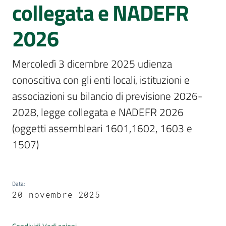
Per
collegata e NADEFR
i
media
2026
Per
Mercoledì 3 dicembre 2025 udienza 
i
conoscitiva con gli enti locali, istituzioni e 
cittadini
associazioni su bilancio di previsione 2026-
2028, legge collegata e NADEFR 2026 
(oggetti assembleari 1601,1602, 1603 e 
1507)
Data
:
20 novembre 2025