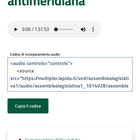
antimeridiana
Per
i
media
Per
i
cittadini
Codice di incorporamento audio
Copia il codice
Convocazione della seduta