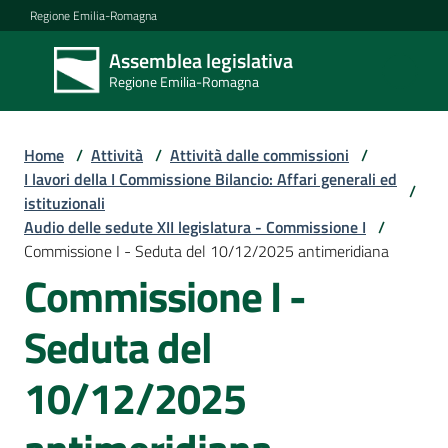
Vai al contenuto
Vai alla navigazione
Vai al footer
Regione Emilia-Romagna
Assemblea legislativa
Assemblea
Regione Emilia-Romagna
legislativa
Regione Emilia-
Romagna
Home
/
Attività
/
Attività dalle commissioni
/
I lavori della I Commissione Bilancio: Affari generali ed
/
istituzionali
Assemblea
Audio delle sedute XII legislatura - Commissione I
/
Commissione I - Seduta del 10/12/2025 antimeridiana
Commissione I -
Attività
Seduta del
Argomenti
10/12/2025