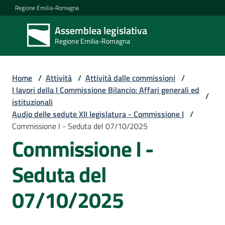
Vai al contenuto
Vai alla navigazione
Vai al footer
Regione Emilia-Romagna
Assemblea legislativa
Assemblea
Regione Emilia-Romagna
legislativa
Regione Emilia-
Romagna
Home
/
Attività
/
Attività dalle commissioni
/
I lavori della I Commissione Bilancio: Affari generali ed
/
istituzionali
Assemblea
Audio delle sedute XII legislatura - Commissione I
/
Commissione I - Seduta del 07/10/2025
Commissione I -
Attività
Seduta del
Argomenti
07/10/2025