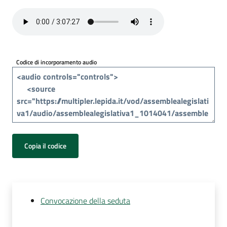
Per
i
media
Per
Codice di incorporamento audio
i
cittadini
Copia il codice
Convocazione della seduta