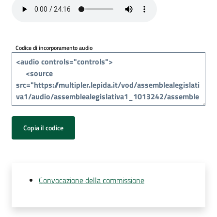
Per
i
media
Codice di incorporamento audio
Per
i
cittadini
Copia il codice
Convocazione della commissione