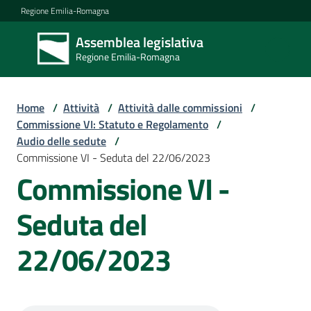
Vai al contenuto
Vai alla navigazione
Vai al footer
Regione Emilia-Romagna
Assemblea legislativa
Assemblea
Regione Emilia-Romagna
legislativa
Regione Emilia-
Romagna
Home
/
Attività
/
Attività dalle commissioni
/
Commissione VI: Statuto e Regolamento
/
Audio delle sedute
/
Assemblea
Commissione VI - Seduta del 22/06/2023
Commissione VI -
Attività
Seduta del
22/06/2023
Argomenti