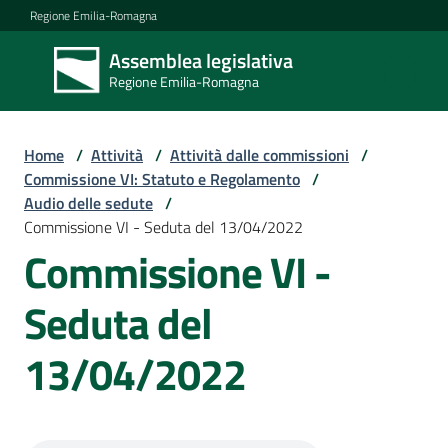
Vai al contenuto
Vai alla navigazione
Vai al footer
Regione Emilia-Romagna
Assemblea legislativa
Assemblea
Regione Emilia-Romagna
legislativa
Regione Emilia-
Romagna
Home
/
Attività
/
Attività dalle commissioni
/
Commissione VI: Statuto e Regolamento
/
Audio delle sedute
/
Assemblea
Commissione VI - Seduta del 13/04/2022
Commissione VI -
Attività
Seduta del
13/04/2022
Argomenti