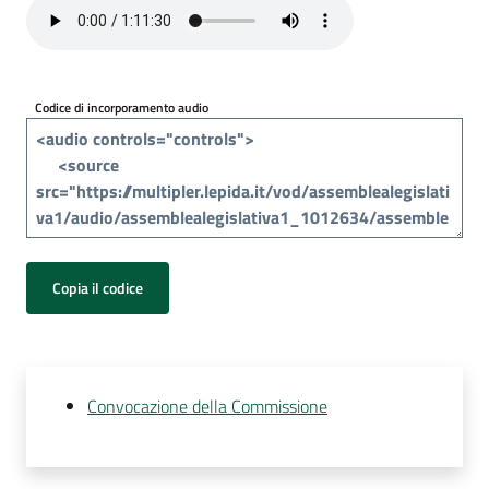
Per
i
media
Codice di incorporamento audio
Per
i
cittadini
Copia il codice
Convocazione della Commissione