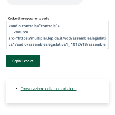
Per
i
media
Codice di incorporamento audio
Per
i
cittadini
Copia il codice
Convocazione della commissione