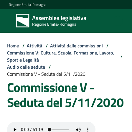
Vai al contenuto
Vai alla navigazione
Vai al footer
Regione Emilia-Romagna
Assemblea legislativa
Assemblea
Regione Emilia-Romagna
legislativa
Regione Emilia-
Romagna
Home
/
Attività
/
Attività dalle commissioni
/
Commissione V: Cultura, Scuola, Formazione, Lavoro,
/
Sport e Legalità
Assemblea
Audio delle sedute
/
Commissione V - Seduta del 5/11/2020
Commissione V -
Attività
Seduta del 5/11/2020
Argomenti