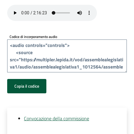
Per
i
media
Per
Codice di incorporamento audio
i
cittadini
Copia il codice
Convocazione della commissione