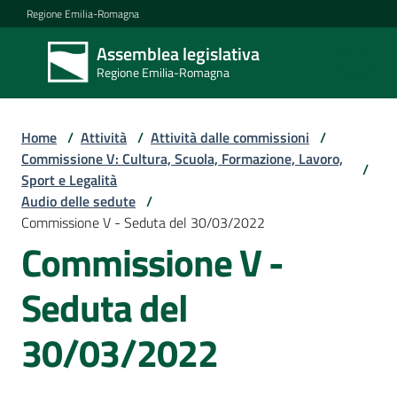
Vai al contenuto
Vai alla navigazione
Vai al footer
Regione Emilia-Romagna
Assemblea legislativa
Assemblea
Regione Emilia-Romagna
legislativa
Regione Emilia-
Romagna
Home
/
Attività
/
Attività dalle commissioni
/
Commissione V: Cultura, Scuola, Formazione, Lavoro,
/
Sport e Legalità
Assemblea
Audio delle sedute
/
Commissione V - Seduta del 30/03/2022
Commissione V -
Attività
Seduta del
Argomenti
30/03/2022