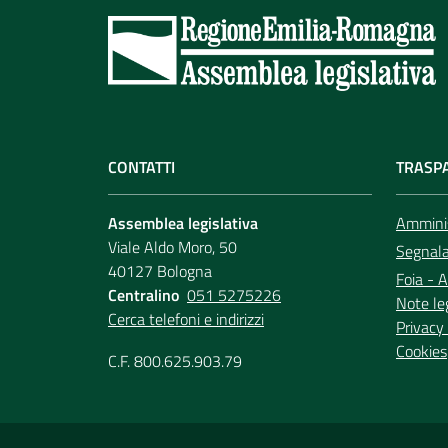
CONTATTI
TRASP
Assemblea legislativa
Amminis
Viale Aldo Moro, 50
Segnala 
40127 Bologna
Foia - A
Centralino
051 5275226
Note le
Cerca telefoni e indirizzi
Privacy 
Cookies
C.F. 800.625.903.79