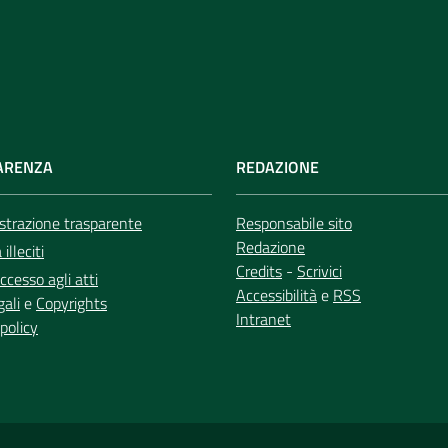
ARENZA
REDAZIONE
trazione trasparente
Responsabile sito
Redazione
illeciti
Credits
-
Scrivici
ccesso agli atti
Accessibilità
e
RSS
gali
e
Copyrights
Intranet
policy