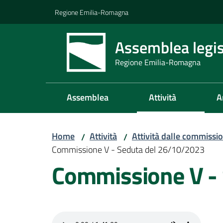
Vai al contenuto
Vai alla navigazione
Vai al footer
Regione Emilia-Romagna
Assemblea legis
Regione Emilia-Romagna
Assemblea
Attività
A
Home
Attività
Attività dalle commissio
/
/
Commissione V - Seduta del 26/10/2023
Commissione V -