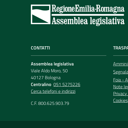
CONTATTI
TRASP
Assemblea legislativa
Amminis
Viale Aldo Moro, 50
Segnala 
40127 Bologna
Foia - A
Centralino
051 5275226
Note le
Cerca telefoni e indirizzi
Privacy 
Cookies
C.F. 800.625.903.79