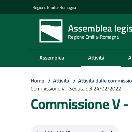
Vai al contenuto
Vai alla navigazione
Vai al footer
Regione Emilia-Romagna
Assemblea legis
Regione Emilia-Romagna
Assemblea
Attività
A
Home
Attività
Attività dalle commissio
/
/
Commissione V - Seduta del 24/02/2022
Commissione V -