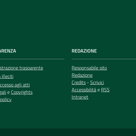
ARENZA
REDAZIONE
trazione trasparente
Responsabile sito
Redazione
illeciti
Credits
-
Scrivici
ccesso agli atti
Accessibilità
e
RSS
gali
e
Copyrights
Intranet
policy