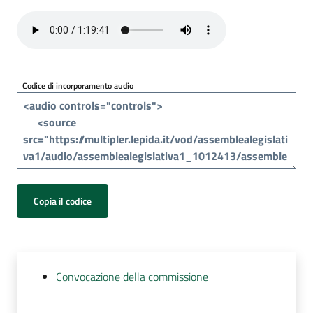
Per
i
media
Per
Codice di incorporamento audio
i
cittadini
Copia il codice
Convocazione della commissione