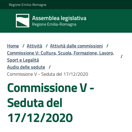
Vai al contenuto
Vai alla navigazione
Vai al footer
Regione Emilia-Romagna
Assemblea legislativa
Assemblea
Regione Emilia-Romagna
legislativa
Regione Emilia-
Romagna
Home
/
Attività
/
Attività dalle commissioni
/
Commissione V: Cultura, Scuola, Formazione, Lavoro,
/
Sport e Legalità
Assemblea
Audio delle sedute
/
Commissione V - Seduta del 17/12/2020
Commissione V -
Attività
Seduta del
Argomenti
17/12/2020