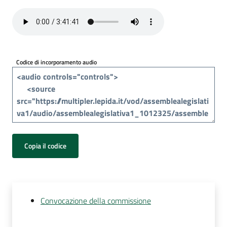
Per
i
media
Per
Codice di incorporamento audio
i
cittadini
Copia il codice
Convocazione della commissione