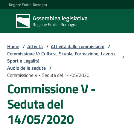
Vai al contenuto
Vai alla navigazione
Vai al footer
Regione Emilia-Romagna
Assemblea legislativa
Assemblea
Regione Emilia-Romagna
legislativa
Regione Emilia-
Romagna
Home
/
Attività
/
Attività dalle commissioni
/
Commissione V: Cultura, Scuola, Formazione, Lavoro,
/
Sport e Legalità
Assemblea
Audio delle sedute
/
Commissione V - Seduta del 14/05/2020
Commissione V -
Attività
Seduta del
Argomenti
14/05/2020