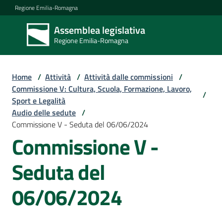
Vai al contenuto
Vai alla navigazione
Vai al footer
Regione Emilia-Romagna
Assemblea legislativa
Assemblea
Regione Emilia-Romagna
legislativa
Regione Emilia-
Romagna
Home
/
Attività
/
Attività dalle commissioni
/
Commissione V: Cultura, Scuola, Formazione, Lavoro,
/
Sport e Legalità
Assemblea
Audio delle sedute
/
Commissione V - Seduta del 06/06/2024
Commissione V -
Attività
Seduta del
Argomenti
06/06/2024