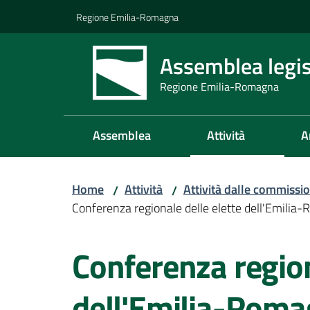
Vai al contenuto
Vai alla navigazione
Vai al footer
Regione Emilia-Romagna
Assemblea legis
Regione Emilia-Romagna
Assemblea
Attività
A
Home
Attività
Attività dalle commissio
/
/
Conferenza regionale delle elette dell'Emilia
Salta al contenuto
Conferenza region
dell'Emilia-Rom