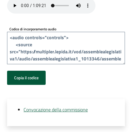
Per
i
media
Codice di incorporamento audio
Per
i
cittadini
Copia il codice
Convocazione della commissione