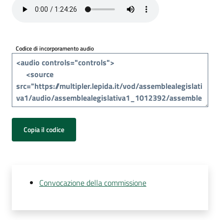
Per
i
media
Codice di incorporamento audio
Per
i
cittadini
Copia il codice
Convocazione della commissione