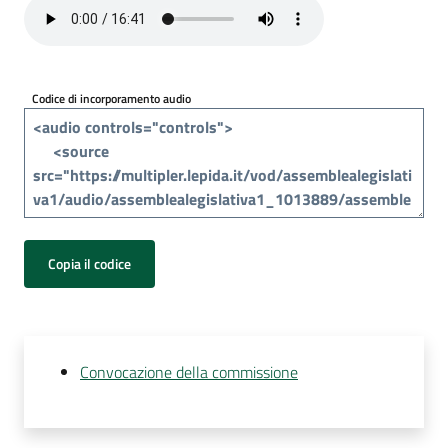
Per
i
media
Codice di incorporamento audio
Per
i
cittadini
Copia il codice
Convocazione della commissione