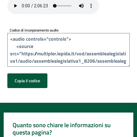
Per
i
media
Codice di incorporamento audio
Per
i
cittadini
Copia il codice
Quanto sono chiare le informazioni su
questa pagina?