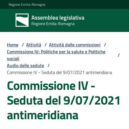
Vai al contenuto
Vai alla navigazione
Vai al footer
Regione Emilia-Romagna
Assemblea legislativa
Assemblea
Regione Emilia-Romagna
legislativa
Regione Emilia-
Romagna
Home
/
Attività
/
Attività dalle commissioni
/
Commissione IV: Politiche per la salute e Politiche
/
sociali
Assemblea
Audio delle sedute
/
Commissione IV - Seduta del 9/07/2021 antimeridiana
Commissione IV -
Attività
Seduta del 9/07/2021
Argomenti
antimeridiana