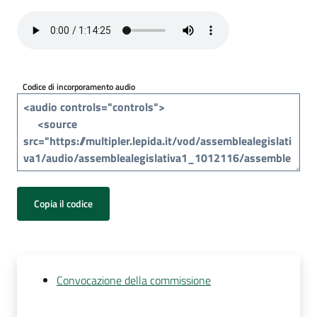
Per
i
media
Per
Codice di incorporamento audio
i
cittadini
Copia il codice
Convocazione della commissione