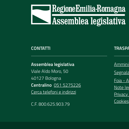
CONTATTI
TRASP
Assemblea legislativa
Amminis
Viale Aldo Moro, 50
Segnala 
40127 Bologna
Foia - A
Centralino
051 5275226
Note le
Cerca telefoni e indirizzi
Privacy 
Cookies
C.F. 800.625.903.79