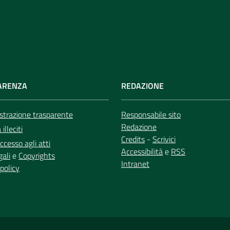
ARENZA
REDAZIONE
trazione trasparente
Responsabile sito
Redazione
illeciti
Credits
-
Scrivici
ccesso agli atti
Accessibilità
e
RSS
gali
e
Copyrights
Intranet
policy