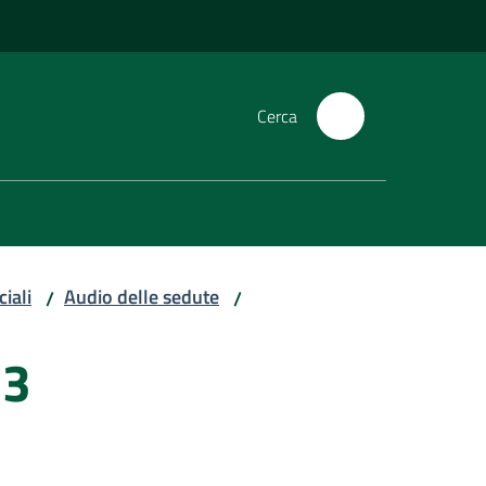
Cerca
iali
Audio delle sedute
/
/
23