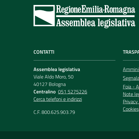
CONTATTI
TRASP
Assemblea legislativa
Amminis
Viale Aldo Moro, 50
Segnala 
40127 Bologna
Foia - A
Centralino
051 5275226
Note le
Cerca telefoni e indirizzi
Privacy 
Cookies
C.F. 800.625.903.79