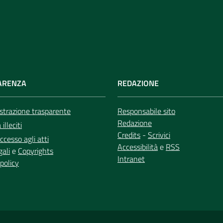
ARENZA
REDAZIONE
trazione trasparente
Responsabile sito
Redazione
illeciti
Credits
-
Scrivici
ccesso agli atti
Accessibilità
e
RSS
gali
e
Copyrights
Intranet
policy