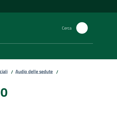
Cerca
iali
Audio delle sedute
/
/
20