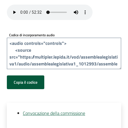
Per
i
media
Per
Codice di incorporamento audio
i
cittadini
Copia il codice
Convocazione della commissione