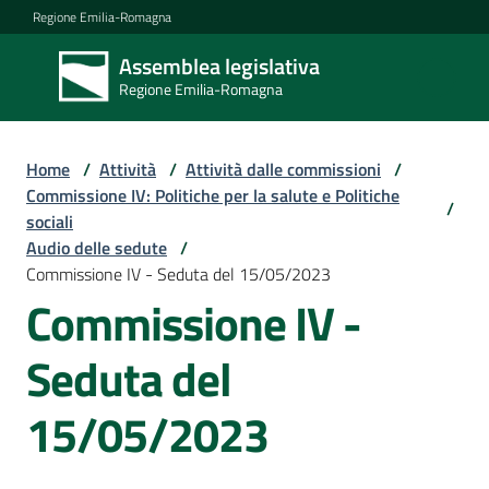
Vai al contenuto
Vai alla navigazione
Vai al footer
Regione Emilia-Romagna
Assemblea legislativa
Assemblea
Regione Emilia-Romagna
legislativa
Regione Emilia-
Romagna
Home
/
Attività
/
Attività dalle commissioni
/
Commissione IV: Politiche per la salute e Politiche
/
sociali
Assemblea
Audio delle sedute
/
Commissione IV - Seduta del 15/05/2023
Commissione IV -
Attività
Seduta del
Argomenti
15/05/2023