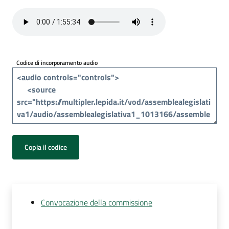
Per
i
media
Per
Codice di incorporamento audio
i
cittadini
Copia il codice
Convocazione della commissione