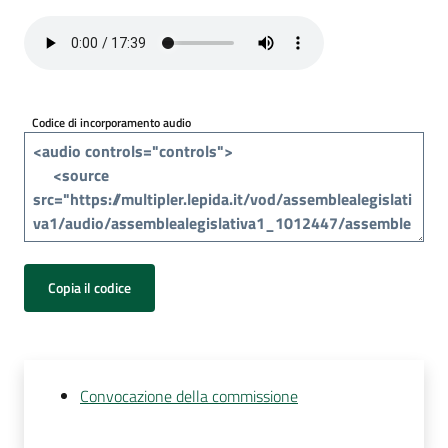
Per
i
media
Per
Codice di incorporamento audio
i
cittadini
Copia il codice
Convocazione della commissione