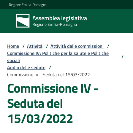
Vai al contenuto
Vai alla navigazione
Vai al footer
Regione Emilia-Romagna
Assemblea legislativa
Assemblea
Regione Emilia-Romagna
legislativa
Regione Emilia-
Romagna
Home
/
Attività
/
Attività dalle commissioni
/
Commissione IV: Politiche per la salute e Politiche
/
sociali
Assemblea
Audio delle sedute
/
Commissione IV - Seduta del 15/03/2022
Commissione IV -
Attività
Seduta del
Argomenti
15/03/2022