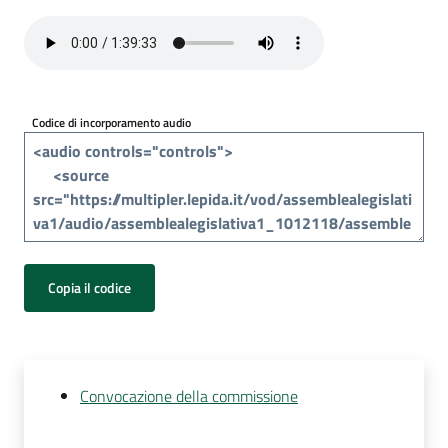
Per
i
media
Per
Codice di incorporamento audio
i
cittadini
Copia il codice
Convocazione della commissione