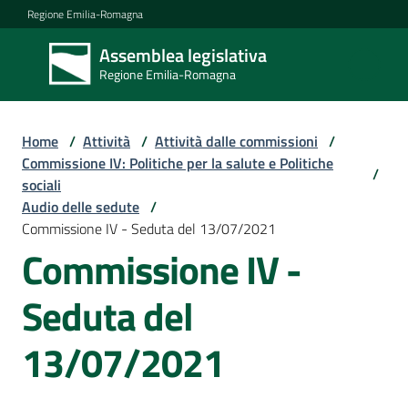
Vai al contenuto
Vai alla navigazione
Vai al footer
Regione Emilia-Romagna
Assemblea legislativa
Assemblea
Regione Emilia-Romagna
legislativa
Regione Emilia-
Romagna
Home
/
Attività
/
Attività dalle commissioni
/
Commissione IV: Politiche per la salute e Politiche
/
sociali
Assemblea
Audio delle sedute
/
Commissione IV - Seduta del 13/07/2021
Commissione IV -
Attività
Seduta del
Argomenti
13/07/2021