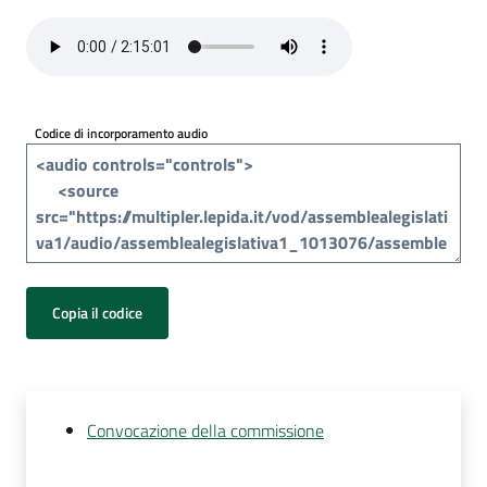
Per
i
media
Per
Codice di incorporamento audio
i
cittadini
Copia il codice
Convocazione della commissione