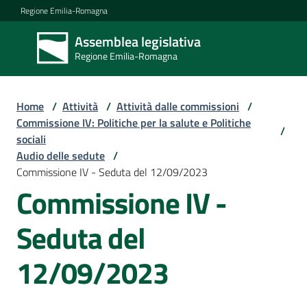
Vai al contenuto
Vai alla navigazione
Vai al footer
Regione Emilia-Romagna
Assemblea legislativa
Assemblea
Regione Emilia-Romagna
legislativa
Regione Emilia-
Romagna
Home
/
Attività
/
Attività dalle commissioni
/
Commissione IV: Politiche per la salute e Politiche
/
sociali
Assemblea
Audio delle sedute
/
Commissione IV - Seduta del 12/09/2023
Commissione IV -
Attività
Seduta del
Argomenti
12/09/2023