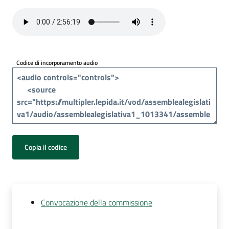
Per
i
media
Per
Codice di incorporamento audio
i
cittadini
Copia il codice
Convocazione della commissione