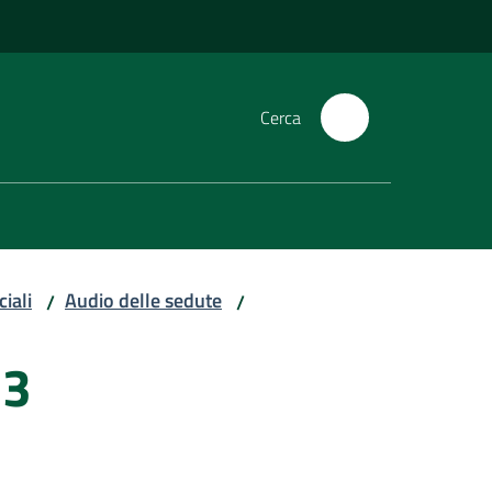
Cerca
iali
Audio delle sedute
/
/
23