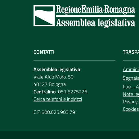
CONTATTI
TRASP
Assemblea legislativa
Amminis
Viale Aldo Moro, 50
Segnala 
40127 Bologna
Foia - A
Centralino
051 5275226
Note le
Cerca telefoni e indirizzi
Privacy 
Cookies
C.F. 800.625.903.79