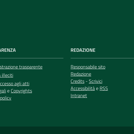
ARENZA
REDAZIONE
trazione trasparente
Responsabile sito
Redazione
illeciti
Credits
-
Scrivici
ccesso agli atti
Accessibilità
e
RSS
gali
e
Copyrights
Intranet
policy