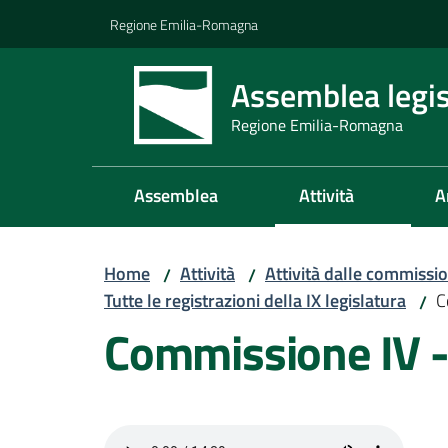
Vai al contenuto
Vai alla navigazione
Vai al footer
Regione Emilia-Romagna
Assemblea legis
Regione Emilia-Romagna
Assemblea
Attività
A
Home
Attività
Attività dalle commissio
/
/
Tutte le registrazioni della IX legislatura
C
/
Commissione IV 