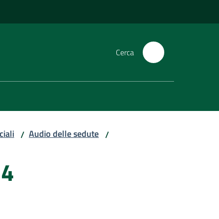
Cerca
iali
Audio delle sedute
/
/
14